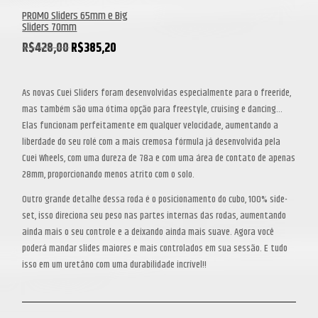
PROMO Sliders 65mm e Big
Sliders 70mm
O
O
R$
428,00
R$
385,20
preço
preço
original
atual
As novas Cuei Sliders foram desenvolvidas especialmente para o freeride,
era:
é:
mas também são uma ótima opção para freestyle, cruising e dancing…
R$428,00.
R$385,20.
Elas funcionam perfeitamente em qualquer velocidade, aumentando a
liberdade do seu rolé com a mais cremosa fórmula já desenvolvida pela
Cuei Wheels, com uma dureza de 78a e com uma área de contato de apenas
28mm, proporcionando menos atrito com o solo.
Outro grande detalhe dessa roda é o posicionamento do cubo, 100% side-
set, isso direciona seu peso nas partes internas das rodas, aumentando
ainda mais o seu controle e a deixando ainda mais suave.
Agora você
poderá mandar slides maiores e mais controlados em sua sessão.
E tudo
isso em um uretâno com uma durabilidade incrível!!