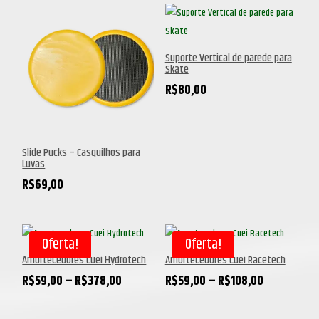
Suporte Vertical de parede para
Skate
R$
80,00
Slide Pucks – Casquilhos para
Luvas
R$
69,00
Oferta!
Oferta!
Amortecedores Cuei Hydrotech
Amortecedores Cuei Racetech
Faixa
Faixa
R$
59,00
–
R$
378,00
R$
59,00
–
R$
108,00
de
de
preço:
preço: