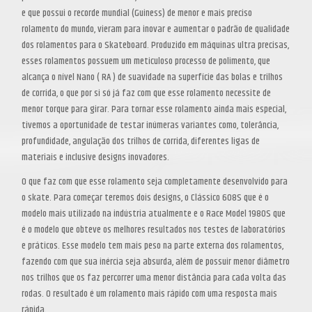
e que possui o recorde mundial (Guiness) de menor e mais preciso
rolamento do mundo, vieram para inovar e aumentar o padrão de qualidade
dos rolamentos para o Skateboard.
Produzido em máquinas ultra precisas,
esses rolamentos possuem um meticuloso processo de polimento, que
alcança o nível Nano ( RA ) de suavidade na superfície das bolas e trilhos
de corrida, o que por si só já faz com que esse rolamento necessite de
menor torque para girar. Para tornar esse rolamento ainda mais especial,
tivemos a oportunidade de testar inúmeras variantes como, tolerância,
profundidade, angulação dos trilhos de corrida, diferentes ligas de
materiais e inclusive designs inovadores.
O que faz com que esse rolamento seja completamente desenvolvido para
o skate.
Para começar teremos dois designs, o Clássico 608S que é o
modelo mais utilizado na indústria atualmente e o Race Model 1980S que
é o modelo que obteve os melhores resultados nos testes de laboratórios
e práticos. Esse modelo tem mais peso na parte externa dos rolamentos,
fazendo com que sua inércia seja absurda, além de possuir menor diâmetro
nos trilhos que os faz percorrer uma menor distância para cada volta das
rodas. O resultado é um rolamento mais rápido com uma resposta mais
rápida.