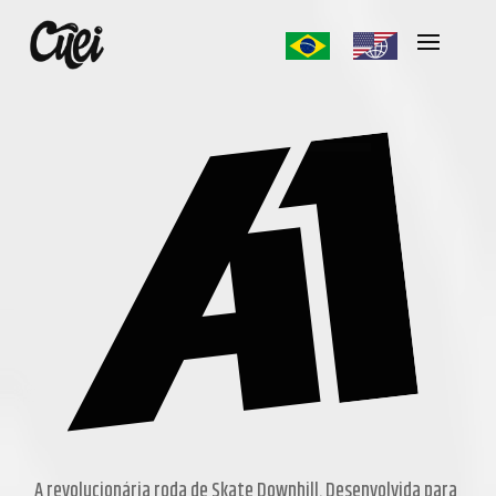
A revolucionária roda de Skate Downhill. Desenvolvida para