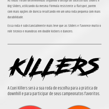
As rodas foram desenvolvidas seguindo o design de sucesso das Sliders e
era:
é:
Big Sliders, utilizando da mesma fórmula resistente a flatspot, porém
R$537,00.
R$456,45.
com mais opções de dureza resultando em um uma roda pequena com mais
durabilidade.
Essa roda é substancialmente mais leve que as Sliders e favorece muito o
rolé técnico e manobras em double kickers e dancers.
A Cuei Killers será a sua roda de escolha para a prática de
downhill e para participar de seus campeonatos favoritos.