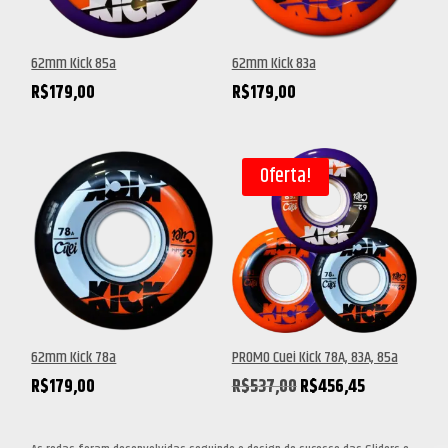
62mm Kick 85a
62mm Kick 83a
R$
179,00
R$
179,00
Oferta!
62mm Kick 78a
PROMO Cuei Kick 78A, 83A, 85a
O
O
R$
179,00
R$
537,00
R$
456,45
preço
preço
original
atual